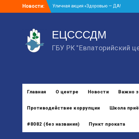
Наркотикам — НЕТ!»
Skip
Новости:
Занятие в рамках школы молодожёнов
to
прошло в Евпатории
content
Cоциологический опрос граждан
старше 55 лет по вопросам занятости
ЕЦСССДМ
ГБУ РК "Евпаторийский ц
Главная
О центре
Новости
Важно з
Противодействие коррупции
Школа приё
#8082 (без названия)
Пункт проката