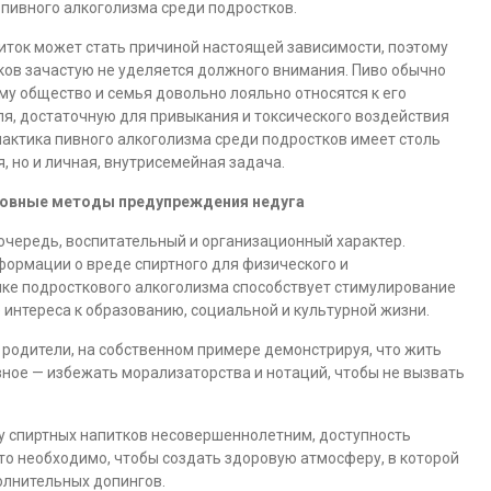
пивного алкоголизма среди подростков.
питок может стать причиной настоящей зависимости, поэтому
ков зачастую не уделяется должного внимания. Пиво обычно
му общество и семья довольно лояльно относятся к его
ля, достаточную для привыкания и токсического воздействия
лактика пивного алкоголизма среди подростков имеет столь
, но и личная, внутрисемейная задача.
новные методы предупреждения недуга
чередь, воспитательный и организационный характер.
ормации о вреде спиртного для физического и
ике подросткового алкоголизма способствует стимулирование
нтереса к образованию, социальной и культурной жизни.
 родители, на собственном примере демонстрируя, что жить
вное — избежать морализаторства и нотаций, чтобы не вызвать
у спиртных напитков несовершеннолетним, доступность
о необходимо, чтобы создать здоровую атмосферу, в которой
олнительных допингов.