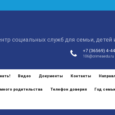
ентр социальных служб для семьи, детей
+7 (36569) 4-4
106@crimeaedu.ru
нать!
Видео
Документы
Контакты
Направ
много родительства
Телефон доверия
Год семь