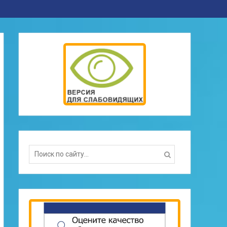
Search
for: