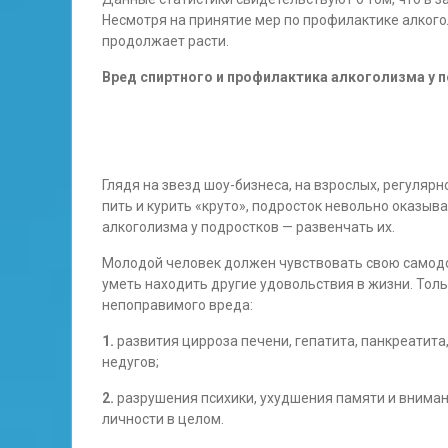
Несмотря на принятие мер по профилактике алкого
продолжает расти.
Вред спиртного и профилактика алкоголизма у 
Глядя на звезд шоу-бизнеса, на взрослых, регуляр
пить и курить «круто», подросток невольно оказыв
алкоголизма у подростков — развенчать их.
Молодой человек должен чувствовать свою самодос
уметь находить другие удовольствия в жизни. Толь
непоправимого вреда:
1.
развития цирроза печени, гепатита, панкреатита
недугов;
2.
разрушения психики, ухудшения памяти и внима
личности в целом.