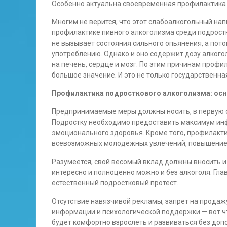
Особенно актуальна своевременная профилактика 
Многим не верится, что этот слабоалкогольный на
профилактике пивного алкоголизма среди подрост
не вызывает состояния сильного опьянения, а пото
употреблению. Однако и оно содержит дозу алкого
на печень, сердце и мозг. По этим причинам профи
большое значение. И это не только государственная
Профилактика подросткового алкоголизма: ос
Предпринимаемые меры должны носить, в первую о
Подростку необходимо предоставить максимум инф
эмоционального здоровья. Кроме того, профилакт
всевозможных молодежных увлечений, повышение и
Разумеется, свой весомый вклад должны вносить и
интересно и полноценно можно и без алкоголя. Гла
естественный подростковый протест.
Отсутствие навязчивой рекламы, запрет на продаж
информации и психологической поддержки — вот чт
будет комфортно взрослеть и развиваться без доп