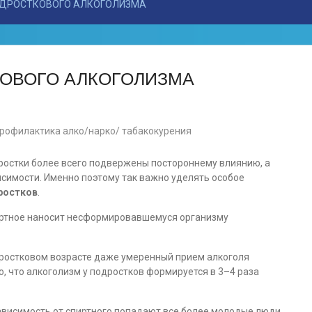
ДРОСТКОВОГО АЛКОГОЛИЗМА
ОВОГО АЛКОГОЛИЗМА
рофилактика алко/нарко/ табакокурения
ростки более всего подвержены постороннему влиянию, а
висимости. Именно поэтому так важно уделять особое
ростков
.
пиртное наносит несформировавшемуся организму
дростковом возрасте даже умеренный прием алкоголя
, что алкоголизм у подростков формируется в 3–4 раза
зависимость от спиртного попадают все более молодые люди.