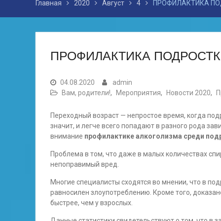
Главная
2020
Август
4
ПРОФИЛАКТИКА ПО
ПРОФИЛАКТИКА ПОДРОСТК
04.08.2020
admin
Вам, родители!
,
Мероприятия
,
Новости 2020
,
П
Переходный возраст — непростое время, когда под
значит, и легче всего попадают в разного рода за
внимание
профилактике алкоголизма среди под
Проблема в том, что даже в малых количествах с
непоправимый вред.
Многие специалисты сходятся во мнении, что в по
равносилен злоупотреблению. Кроме того, доказано
быстрее, чем у взрослых.
Данные статистики свидетельствуют о том, что в 