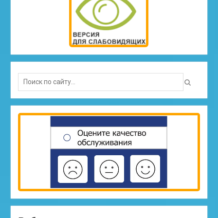
Search
for: