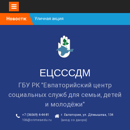
Уличная акция
«Здоровью — ДА!
Наркотикам — НЕТ!»
Skip
Новости:
Занятие в рамках школы
to
молодожёнов прошло в
content
Евпатории
Cоциологический опрос
граждан старше 55 лет по
вопросам занятости
ЕЦСССДМ
ГБУ РК "Евпаторийский центр
социальных служб для семьи, детей
и молодёжи"
+7 (36569) 4-44-81
г. Евпатория, ул. Дёмышева, 134
106@crimeaedu.ru
(вход со двора)