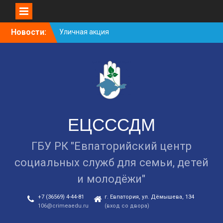
Skip
Новости:
Занятие в рамках школы
to
молодожёнов прошло в
content
Евпатории
Cоциологический опрос
граждан старше 55 лет по
вопросам занятости
Уличная акция
«Здоровью — ДА!
Наркотикам — НЕТ!»
ЕЦСССДМ
ГБУ РК "Евпаторийский центр
социальных служб для семьи, детей
и молодёжи"
+7 (36569) 4-44-81
г. Евпатория, ул. Дёмышева, 134
106@crimeaedu.ru
(вход со двора)