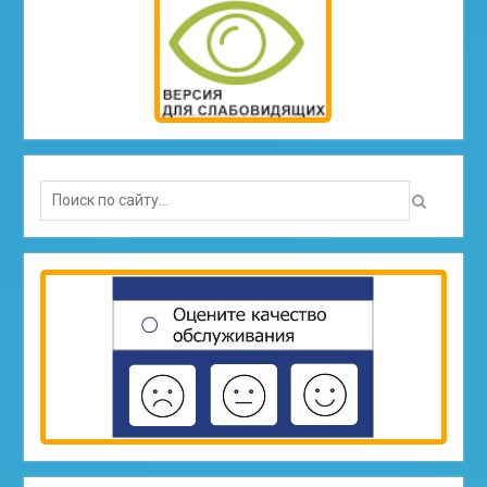
Search
for: