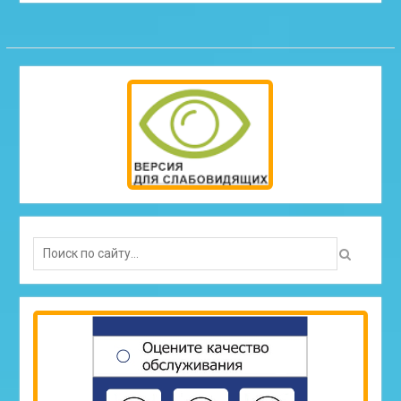
Search
for: