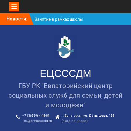
Skip
Новости:
Занятие в рамках школы
to
молодожёнов прошло в
content
Евпатории
Cоциологический опрос
граждан старше 55 лет по
вопросам занятости
Уличная акция
«Здоровью — ДА!
Наркотикам — НЕТ!»
ЕЦСССДМ
ГБУ РК "Евпаторийский центр
социальных служб для семьи, детей
и молодёжи"
+7 (36569) 4-44-81
г. Евпатория, ул. Дёмышева, 134
106@crimeaedu.ru
(вход со двора)