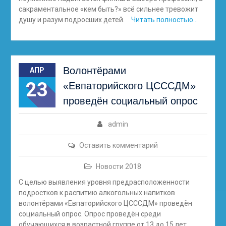
сакраментальное «кем быть?» всё сильнее тревожит
душу и разум подросших детей.
Читать полностью…
Волонтёрами
АПР
23
«Евпаторийского ЦСССДМ»
проведён социальный опрос
admin
Оставить комментарий
Новости 2018
С целью выявления уровня предрасположенности
подростков к распитию алкогольных напитков
волонтёрами «Евпаторийского ЦСССДМ» проведён
социальный опрос. Опрос проведён среди
обучающихся в возрастной группе от 13 до 15 лет