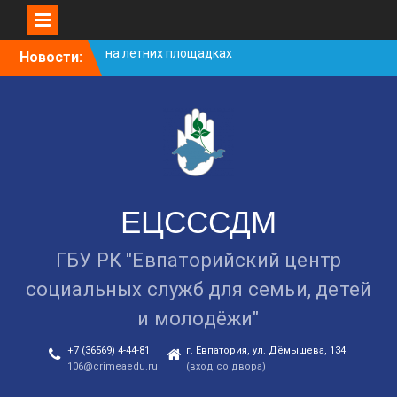
Skip
Новости:
Уличная акция
to
«Здоровью — ДА!
content
Наркотикам — НЕТ!»
Занятие в рамках школы
молодожёнов прошло в
Евпатории
Проведение обучающих
интерактивных занятий
на летних площадках
ЕЦСССДМ
ГБУ РК "Евпаторийский центр
социальных служб для семьи, детей
и молодёжи"
+7 (36569) 4-44-81
г. Евпатория, ул. Дёмышева, 134
106@crimeaedu.ru
(вход со двора)