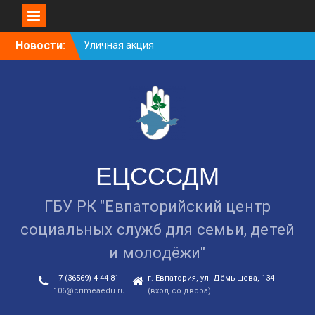
Уличная акция
«Здоровью — ДА!
Наркотикам — НЕТ!»
Skip
Новости:
Занятие в рамках школы
to
молодожёнов прошло в
content
Евпатории
Cоциологический опрос
граждан старше 55 лет по
вопросам занятости
ЕЦСССДМ
ГБУ РК "Евпаторийский центр
социальных служб для семьи, детей
и молодёжи"
+7 (36569) 4-44-81
г. Евпатория, ул. Дёмышева, 134
106@crimeaedu.ru
(вход со двора)