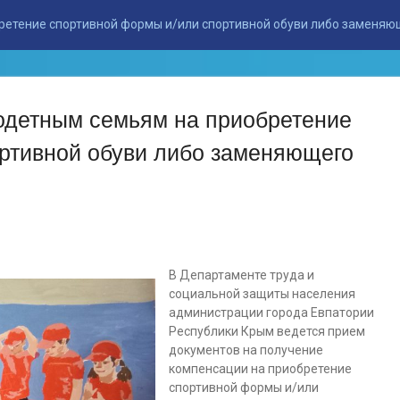
етение спортивной формы и/или спортивной обуви либо заменяю
одетным семьям на приобретение
ртивной обуви либо заменяющего
В Департаменте труда и
социальной защиты населения
администрации города Евпатории
Республики Крым ведется прием
документов на получение
компенсации на приобретение
спортивной формы и/или