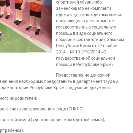
спортивной обуви либо
заменяющего ее комплекта
одежды для многодетных семей,
получающие в департаменте
государственную социальную
помощь в виде социального
пособия в соответствии с Законом
Республики Крым от 27 ноября
2014 г. № 10-ЗРК/2014 «О
государственной социальной
помощи в Республике Крым».
Предоставление денежной
азначения необходимо предоставить в департамент труда и
ода Евпатории Республики Крым следующие документы:
ого из родителей;
ого счета застрахованного лица (СНИЛС);
одетной семьи (удостоверение многодетной семьи);
рт ребенка);