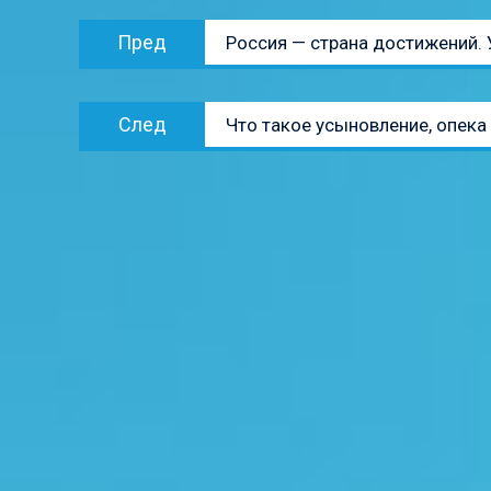
Навигация
Предыдущая
Пред
Россия — страна достижений. 
по
запись:
записям
Следующая
След
Что такое усыновление, опека
запись: