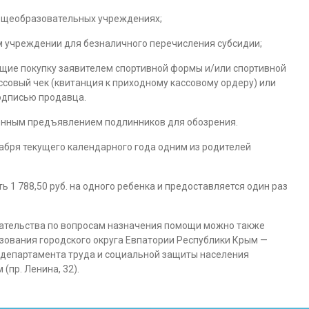
общеобразовательных учреждениях;
м учреждении для безналичного перечисления субсидии;
ие покупку заявителем спортивной формы и/или спортивной
совый чек (квитанция к приходному кассовому ордеру) или
одписью продавца.
енным предъявлением подлинников для обозрения.
абря текущего календарного года одним из родителей
1 788,50 руб. на одного ребенка и предоставляется один раз
ательства по вопросам назначения помощи можно также
зования городского округа Евпатории Республики Крым —
дах департамента труда и социальной защиты населения
пр. Ленина, 32).