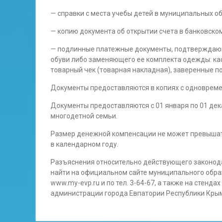
— справки с места учебы детей в муниципальных 
— копию документа об открытии счета в банковско
— подлинные платежные документы, подтверждающ
обуви либо заменяющего ее комплекта одежды: кас
товарный чек (товарная накладная), заверенные п
Документы предоставляются в копиях с одноврем
Документы предоставляются с 01 января по 01 дек
многодетной семьи.
Размер денежной компенсации не может превышать 
в календарном году.
Разъяснения относительно действующего законод
найти на официальном сайте муниципального обра
www.my-evp.ru и по тел. 3-64-67, а также на стен
администрации города Евпатории Республики Крым (