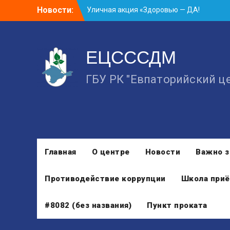
Skip
Новости:
Уличная акция «Здоровью — ДА!
to
Наркотикам — НЕТ!»
content
Занятие в рамках школы молодожёнов
прошло в Евпатории
ЕЦСССДМ
Cоциологический опрос граждан
старше 55 лет по вопросам занятости
ГБУ РК "Евпаторийский ц
Главная
О центре
Новости
Важно з
Противодействие коррупции
Школа приё
#8082 (без названия)
Пункт проката