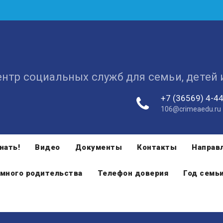
ентр социальных служб для семьи, детей
+7 (36569) 4-4
106@crimeaedu.ru
нать!
Видео
Документы
Контакты
Направ
много родительства
Телефон доверия
Год семь