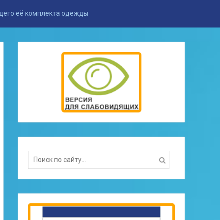
щего её комплекта одежды
Search
for: