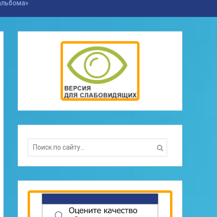
альбома»
Search
for: