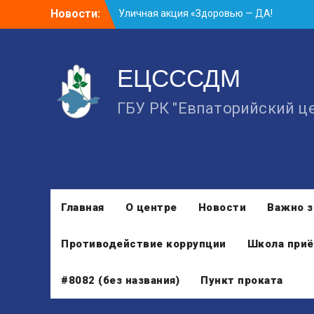
Skip
Новости:
Занятие в рамках школы молодожёнов
to
прошло в Евпатории
content
Cоциологический опрос граждан
старше 55 лет по вопросам занятости
ЕЦСССДМ
Уличная акция «Здоровью — ДА!
Наркотикам — НЕТ!»
ГБУ РК "Евпаторийский ц
Главная
О центре
Новости
Важно з
Противодействие коррупции
Школа приё
#8082 (без названия)
Пункт проката