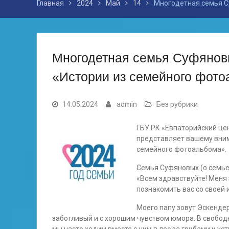
Главная
2024
Май
14
Многодетная семья С
Многодетная семья Суфянов
«Истории из семейного фот
14.05.2024
admin
Без рубрики
ГБУ РК «Евпаторийский це
представляет вашему вним
семейного фотоальбома».
Семья Суфяновых (о семье
«Всем здравствуйте! Меня з
познакомить вас со своей 
Моего папу зовут Эскендер
заботливый и с хорошим чувством юмора. В свобод