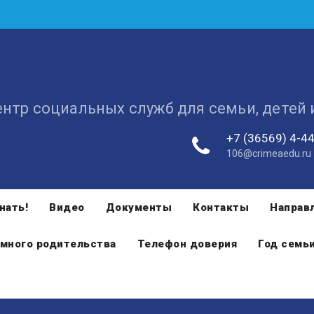
ентр социальных служб для семьи, детей
+7 (36569) 4-4
106@crimeaedu.ru
нать!
Видео
Документы
Контакты
Направ
много родительства
Телефон доверия
Год семь