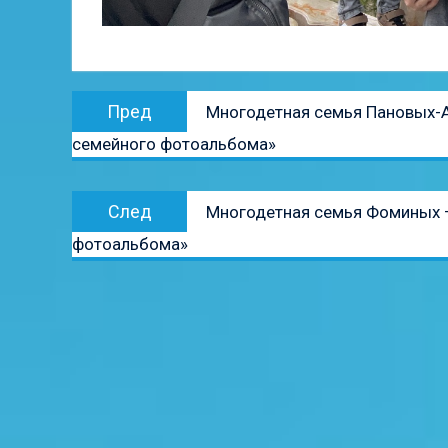
Навигация
Предыдущая
Пред
Многодетная семья Пановых-А
по
запись:
семейного фотоальбома»
записям
Следующая
След
Многодетная семья Фоминых —
запись:
фотоальбома»