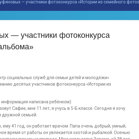
уфяновых — участники фотоконкурса «Истории из семейного фото
ых — участники фотоконкурса
оальбома»
нтр социальных служб для семьи детей и молодёжи»
анию десятых участников фотоконкурса «Истории из
 информация написана ребёнком):
овут Сафие, мне 11 лет, я учусь в 5-Б классе. Сегодня я хочу
и дружной семьей.
, ему 41 год, он работает врачом. Папа очень добрый, умный,
ное время от работы он увлекается охотой и рыбалкой. Осенью