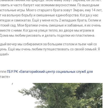
траиваем пикник на природе. Мою маму зовут Зарема, ей 38 лет.
овить и часто балует нас всякими вкусностями. По выходным
настольные игры. Моего старшего брата зовут Эмран, ему 14 лет,
дит на вольную борьбу и смешанные единоборства. Когда у нас
ипедах и самокатах. Ещё у меня есть 2 младших брата, Селим и
детский сад. Мои братики очень смешные и забавные, я их очень
есте с ними. Когда на улице тепло, во дворе мы играем в
. Дома мы любим рисовать и делать поделки из пластилина.
дый вечер мы собираемся за большим столом и пьем чай со
день. Ещё мы очень любим путешествовать со своей семьей. Я
чшая!»
уппе
ГБУ РК «Евпаторийский центр социальных служб для
такте»