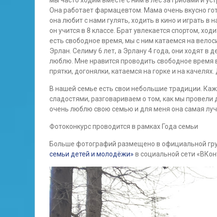
мы часто ходим вместе с ним в лес за грибами и ус
Она работает фармацевтом. Мама очень вкусно гот
она любит с нами гулять, ходить в кино и играть в 
он учится в 8 классе. Брат увлекается спортом, хо
есть свободное время, мы с ним катаемся на велос
Эрлан. Селиму 6 лет, а Эрлану 4 года, они ходят в 
люблю. Мне нравится проводить свободное время вм
прятки, догонялки, катаемся на горке и на качелях
В нашей семье есть свои небольшие традиции. Каж
сладостями, разговариваем о том, как мы провели 
очень люблю свою семью и для меня она самая лу
Фотоконкурс проводится в рамках Года семьи
Больше фотографий размещено в официальной гр
семьи детей и молодёжи»
в социальной сети «ВКон