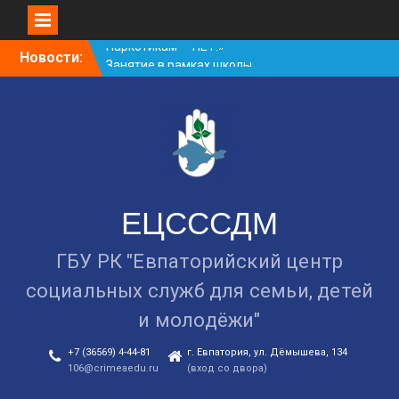
Skip
Новости:
Занятие в рамках школы
to
молодожёнов прошло в
content
Евпатории
Cоциологический опрос
граждан старше 55 лет по
вопросам занятости
Уличная акция
«Здоровью — ДА!
Наркотикам — НЕТ!»
ЕЦСССДМ
ГБУ РК "Евпаторийский центр
социальных служб для семьи, детей
и молодёжи"
+7 (36569) 4-44-81
г. Евпатория, ул. Дёмышева, 134
106@crimeaedu.ru
(вход со двора)