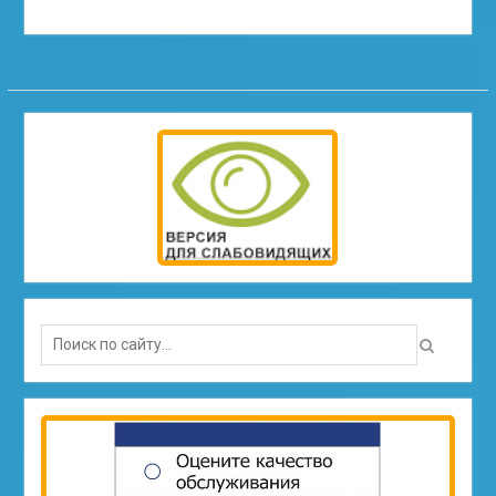
Search
for: