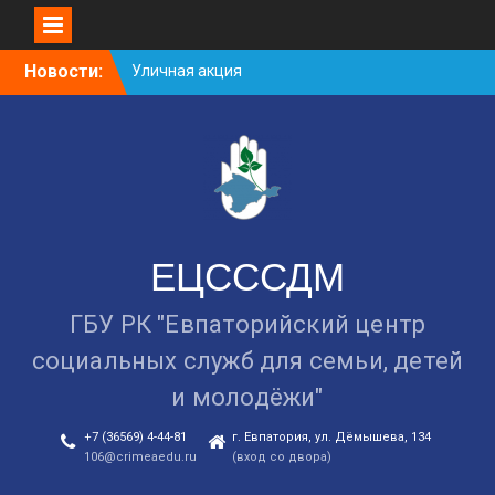
Skip
Новости:
Уличная акция
to
«Здоровью — ДА!
content
Наркотикам — НЕТ!»
Занятие в рамках школы
молодожёнов прошло в
Евпатории
Cоциологический опрос
граждан старше 55 лет по
вопросам занятости
ЕЦСССДМ
ГБУ РК "Евпаторийский центр
социальных служб для семьи, детей
и молодёжи"
+7 (36569) 4-44-81
г. Евпатория, ул. Дёмышева, 134
106@crimeaedu.ru
(вход со двора)