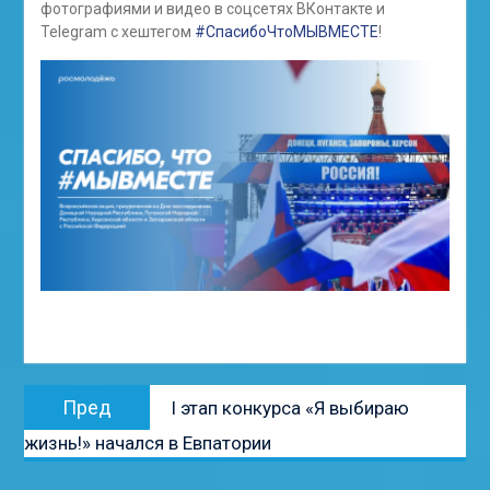
фотографиями и видео в соцсетях ВКонтакте и
Telegram с хештегом
#СпасибоЧтоМЫВМЕСТЕ
!
Навигация
Предыдущая
Пред
I этап конкурса «Я выбираю
по
запись:
жизнь!» начался в Евпатории
записям