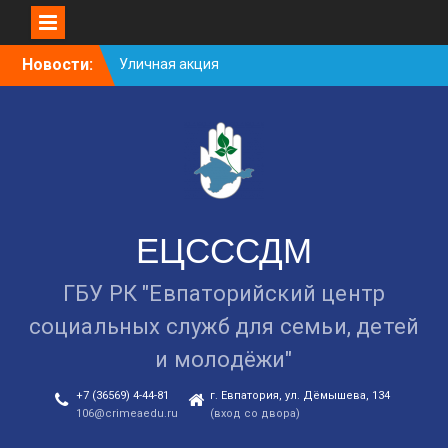
Уличная акция
«Здоровью — ДА!
Skip
Новости:
Наркотикам — НЕТ!»
to
Занятие в рамках школы
content
молодожёнов прошло в
Евпатории
Cоциологический опрос
граждан старше 55 лет по
вопросам занятости
ЕЦСССДМ
ГБУ РК "Евпаторийский центр
социальных служб для семьи, детей
и молодёжи"
+7 (36569) 4-44-81
г. Евпатория, ул. Дёмышева, 134
106@crimeaedu.ru
(вход со двора)