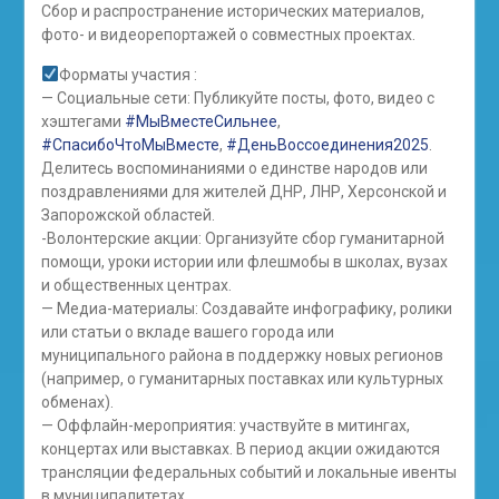
Сбор и распространение исторических материалов,
фото- и видеорепортажей о совместных проектах.
Форматы участия :
— Социальные сети: Публикуйте посты, фото, видео с
хэштегами
#МыВместеСильнее
,
#СпасибоЧтоМыВместе
,
#ДеньВоссоединения2025
.
Делитесь воспоминаниями о единстве народов или
поздравлениями для жителей ДНР, ЛНР, Херсонской и
Запорожской областей.
-Волонтерские акции: Организуйте сбор гуманитарной
помощи, уроки истории или флешмобы в школах, вузах
и общественных центрах.
— Медиа-материалы: Создавайте инфографику, ролики
или статьи о вкладе вашего города или
муниципального района в поддержку новых регионов
(например, о гуманитарных поставках или культурных
обменах).
— Оффлайн-мероприятия: участвуйте в митингах,
концертах или выставках. В период акции ожидаются
трансляции федеральных событий и локальные ивенты
в муниципалитетах.