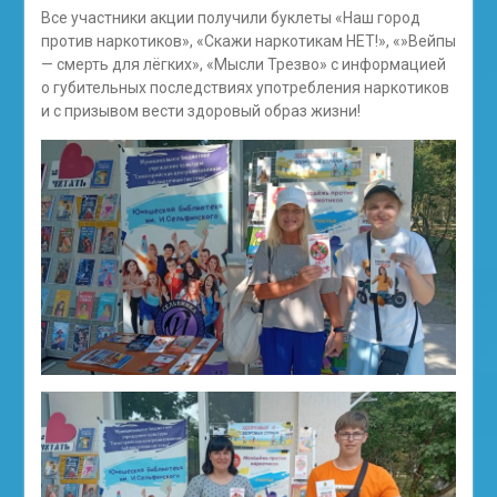
Все участники акции получили буклеты «Наш город
против наркотиков», «Скажи наркотикам НЕТ!», «»Вейпы
— смерть для лёгких», «Мысли Трезво» с информацией
о губительных последствиях употребления наркотиков
и с призывом вести здоровый образ жизни!