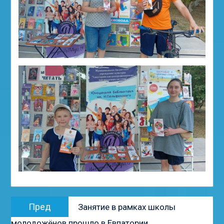
Навигация
Предыдущая
Пред
Занятие в рамках школы
по
запись:
молодожёнов прошло в Евпатории