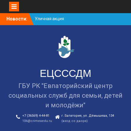
Уличная акция
«Здоровью — ДА!
Skip
Наркотикам — НЕТ!»
Новости:
to
Занятие в рамках школы
content
молодожёнов прошло в
Евпатории
Cоциологический опрос
граждан старше 55 лет по
вопросам занятости
ЕЦСССДМ
ГБУ РК "Евпаторийский центр
социальных служб для семьи, детей
и молодёжи"
+7 (36569) 4-44-81
г. Евпатория, ул. Дёмышева, 134
106@crimeaedu.ru
(вход со двора)