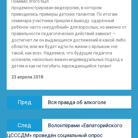
Помимо этого был
продемонстрирован видеоролик, в котором
приводились примеры детских талантов. По итогам
семинара участники пришли к выводу: одарённый
ребёнок часто «неудобный» для взрослых, но именно от
правильности педагогических действий зависит —
достигнет ли он выдающихся достижений в какой-либо
области, или же будет идти по жизни с ярлыком «не
такой, как все». Надеемся, что будущие педагоги
осознали, насколько важен индивидуальных подход к
детям и как не погубить зарождающийся талант.
23 апреля 2018
Навигация
Предыдущая
Пред
Вся правда об алкоголе
по
запись:
записям
Следующая
След
Волонтёрами «Евпаторийского
запись:
ЦСССДМ» проведён социальный опрос