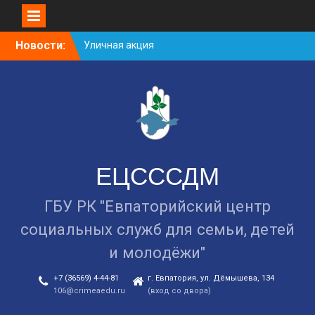
Уличная акция
Skip
Новости:
«Здоровью — ДА!
to
Наркотикам — НЕТ!»
content
Занятие в рамках школы
молодожёнов прошло в
Евпатории
Cоциологический опрос
граждан старше 55 лет по
вопросам занятости
ЕЦСССДМ
ГБУ РК "Евпаторийский центр
социальных служб для семьи, детей
и молодёжи"
+7 (36569) 4-44-81
г. Евпатория, ул. Дёмышева, 134
106@crimeaedu.ru
(вход со двора)