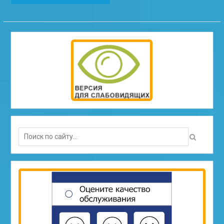
Search
for: