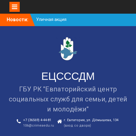
Уличная акция
Skip
«Здоровью — ДА!
Новости:
to
Наркотикам — НЕТ!»
content
Занятие в рамках школы
молодожёнов прошло в
Евпатории
Cоциологический опрос
граждан старше 55 лет по
вопросам занятости
ЕЦСССДМ
ГБУ РК "Евпаторийский центр
социальных служб для семьи, детей
и молодёжи"
+7 (36569) 4-44-81
г. Евпатория, ул. Дёмышева, 134
106@crimeaedu.ru
(вход со двора)