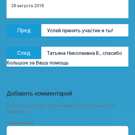
28 августа 2018
Навигация
Предыдущая
Пред
Успей принять участие и ты!
по
запись:
записям
Следующая
След
Татьяна Николаевна Б., спасибо
запись:
большое за Вашу помощь
Добавить комментарий
Ваш e-mail не будет опубликован.
Обязательные поля
помечены
*
Комментарий