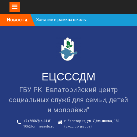
Занятие в рамках школы
молодожёнов прошло в
Евпатории
Skip
Новости:
Проведение обучающих
to
интерактивных занятий
content
на летних площадках
Уличная акция
«Здоровью — ДА!
Наркотикам — НЕТ!»
ЕЦСССДМ
ГБУ РК "Евпаторийский центр
социальных служб для семьи, детей
и молодёжи"
+7 (36569) 4-44-81
г. Евпатория, ул. Дёмышева, 134
106@crimeaedu.ru
(вход со двора)