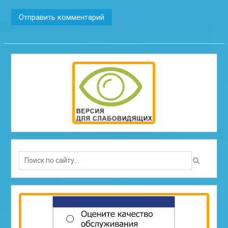
Search
for: