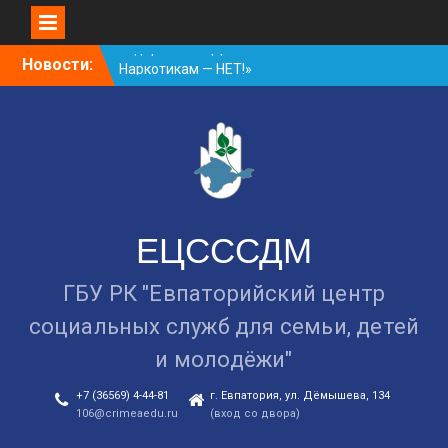
Skip
Новости:
Занятие в рамках школы
to
молодожёнов прошло в
content
Евпатории
Cоциологический опрос
граждан старше 55 лет по
вопросам занятости
Уличная акция
«Здоровью — ДА!
Наркотикам — НЕТ!»
ЕЦСССДМ
ГБУ РК "Евпаторийский центр
социальных служб для семьи, детей
и молодёжи"
+7 (36569) 4-44-81
г. Евпатория, ул. Дёмышева, 134
106@crimeaedu.ru
(вход со двора)