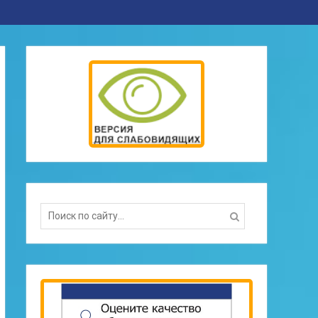
Search
for: