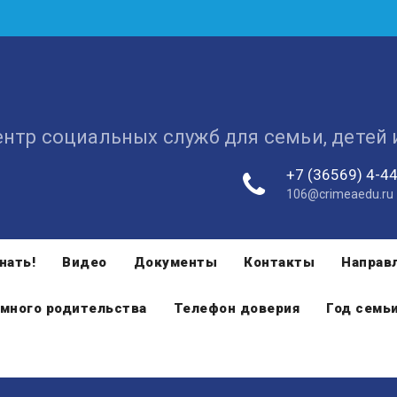
ентр социальных служб для семьи, детей
+7 (36569) 4-4
106@crimeaedu.ru
нать!
Видео
Документы
Контакты
Направ
много родительства
Телефон доверия
Год семь