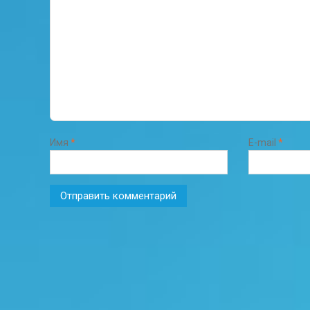
Имя
*
E-mail
*