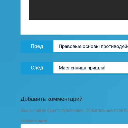
Навигация
Предыдущая
Пред
Правовые основы противодей
по
запись:
записям
Следующая
След
Масленница пришла!
запись:
Добавить комментарий
Ваш e-mail не будет опубликован.
Обязательные поля 
Комментарий