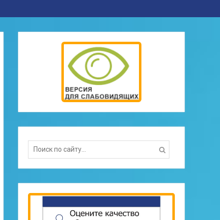
Search
for: