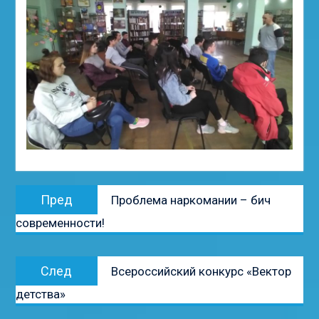
Навигация
Предыдущая
Пред
Проблема наркомании – бич
по
запись:
современности!
записям
Следующая
След
Всероссийский конкурс «Вектор
запись:
детства»