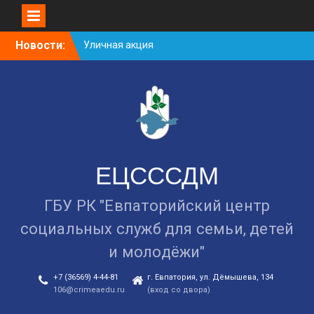
Skip
Новости:
Занятие в рамках школы
to
молодожёнов прошло в
content
Евпатории
Cоциологический опрос
граждан старше 55 лет по
вопросам занятости
Уличная акция
«Здоровью — ДА!
Наркотикам — НЕТ!»
ЕЦСССДМ
ГБУ РК "Евпаторийский центр
социальных служб для семьи, детей
и молодёжи"
+7 (36569) 4-44-81
г. Евпатория, ул. Дёмышева, 134
106@crimeaedu.ru
(вход со двора)