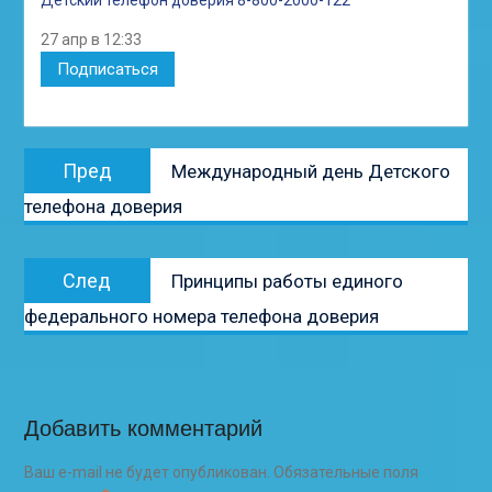
27 апр в 12:33
Подписаться
Навигация
Предыдущая
Пред
Международный день Детского
по
запись:
телефона доверия
записям
Следующая
След
Принципы работы единого
запись:
федерального номера телефона доверия
Добавить комментарий
Ваш e-mail не будет опубликован.
Обязательные поля