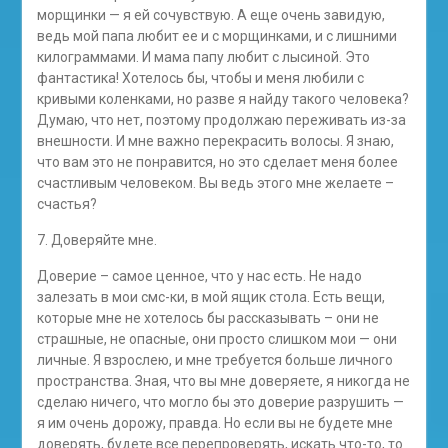
морщинки — я ей сочувствую. А еще очень завидую,
ведь мой папа любит ее и с морщинками, и с лишними
килограммами. И мама папу любит с лысиной. Это
фантастика! Хотелось бы, чтобы и меня любили с
кривыми коленками, но разве я найду такого человека?
Думаю, что нет, поэтому продолжаю переживать из-за
внешности. И мне важно перекрасить волосы. Я знаю,
что вам это не понравится, но это сделает меня более
счастливым человеком. Вы ведь этого мне желаете –
счастья?
7. Доверяйте мне.
Доверие – самое ценное, что у нас есть. Не надо
залезать в мои смс-ки, в мой ящик стола. Есть вещи,
которые мне не хотелось бы рассказывать – они не
страшные, не опасные, они просто слишком мои — они
личные. Я взрослею, и мне требуется больше личного
пространства. Зная, что вы мне доверяете, я никогда не
сделаю ничего, что могло бы это доверие разрушить —
я им очень дорожу, правда. Но если вы не будете мне
доверять, будете все перепроверять, искать что-то, то