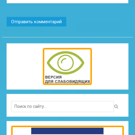
Search
for: