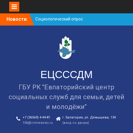
Skip
Новости:
Cоциологический опрос
to
граждан старше 55 лет по
content
вопросам занятости
Уличная акция
«Здоровью — ДА!
Наркотикам — НЕТ!»
Занятие в рамках школы
молодожёнов прошло в
Евпатории
ЕЦСССДМ
ГБУ РК "Евпаторийский центр
социальных служб для семьи, детей
и молодёжи"
+7 (36569) 4-44-81
г. Евпатория, ул. Дёмышева, 134
106@crimeaedu.ru
(вход со двора)