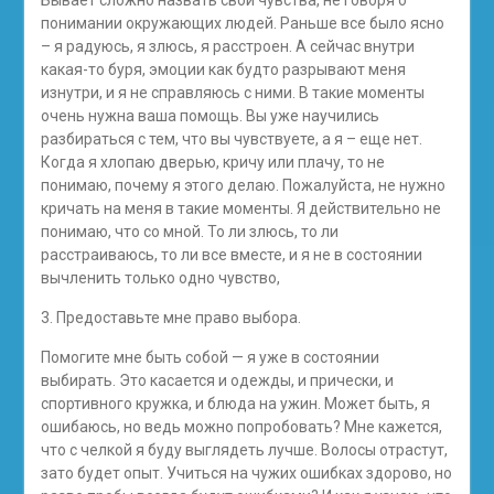
понимании окружающих людей. Раньше все было ясно
– я радуюсь, я злюсь, я расстроен. А сейчас внутри
какая-то буря, эмоции как будто разрывают меня
изнутри, и я не справляюсь с ними. В такие моменты
очень нужна ваша помощь. Вы уже научились
разбираться с тем, что вы чувствуете, а я – еще нет.
Когда я хлопаю дверью, кричу или плачу, то не
понимаю, почему я этого делаю. Пожалуйста, не нужно
кричать на меня в такие моменты. Я действительно не
понимаю, что со мной. То ли злюсь, то ли
расстраиваюсь, то ли все вместе, и я не в состоянии
вычленить только одно чувство,
3. Предоставьте мне право выбора.
Помогите мне быть собой — я уже в состоянии
выбирать. Это касается и одежды, и прически, и
спортивного кружка, и блюда на ужин. Может быть, я
ошибаюсь, но ведь можно попробовать? Мне кажется,
что с челкой я буду выглядеть лучше. Волосы отрастут,
зато будет опыт. Учиться на чужих ошибках здорово, но