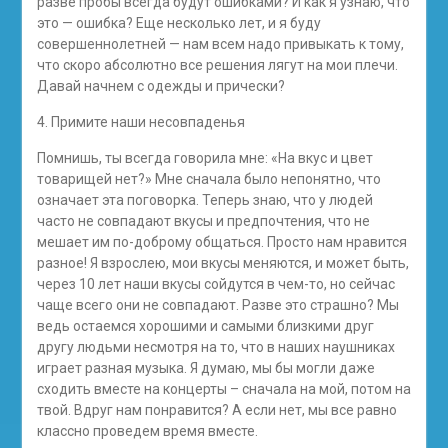
разве пробы всегда будут ошибками? И как я узнаю, что
это — ошибка? Еще несколько лет, и я буду
совершеннолетней — нам всем надо привыкать к тому,
что скоро абсолютно все решения лягут на мои плечи.
Давай начнем с одежды и прически?
4. Примите наши несовпаденья
Помнишь, ты всегда говорила мне: «На вкус и цвет
товарищей нет?» Мне сначала было непонятно, что
означает эта поговорка. Теперь знаю, что у людей
часто не совпадают вкусы и предпочтения, что не
мешает им по-доброму общаться. Просто нам нравится
разное! Я взрослею, мои вкусы меняются, и может быть,
через 10 лет наши вкусы сойдутся в чем-то, но сейчас
чаще всего они не совпадают. Разве это страшно? Мы
ведь остаемся хорошими и самыми близкими друг
другу людьми несмотря на то, что в наших наушниках
играет разная музыка. Я думаю, мы бы могли даже
сходить вместе на концерты – сначала на мой, потом на
твой. Вдруг нам понравится? А если нет, мы все равно
классно проведем время вместе.