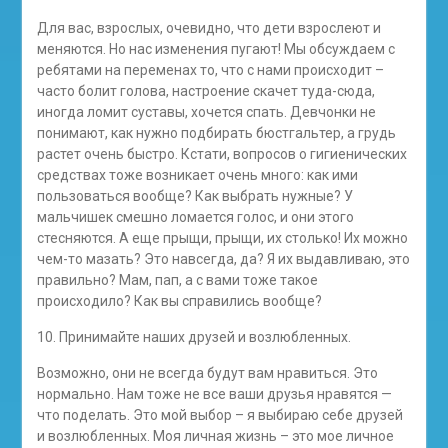
Для вас, взрослых, очевидно, что дети взрослеют и
меняются. Но нас изменения пугают! Мы обсуждаем с
ребятами на переменах то, что с нами происходит –
часто болит голова, настроение скачет туда-сюда,
иногда ломит суставы, хочется спать. Девчонки не
понимают, как нужно подбирать бюстгальтер, а грудь
растет очень быстро. Кстати, вопросов о гигиенических
средствах тоже возникает очень много: как ими
пользоваться вообще? Как выбрать нужные? У
мальчишек смешно ломается голос, и они этого
стесняются. А еще прыщи, прыщи, их столько! Их можно
чем-то мазать? Это навсегда, да? Я их выдавливаю, это
правильно? Мам, пап, а с вами тоже такое
происходило? Как вы справились вообще?
10. Принимайте наших друзей и возлюбленных.
Возможно, они не всегда будут вам нравиться. Это
нормально. Нам тоже не все ваши друзья нравятся —
что поделать. Это мой выбор – я выбираю себе друзей
и возлюбленных. Моя личная жизнь – это мое личное