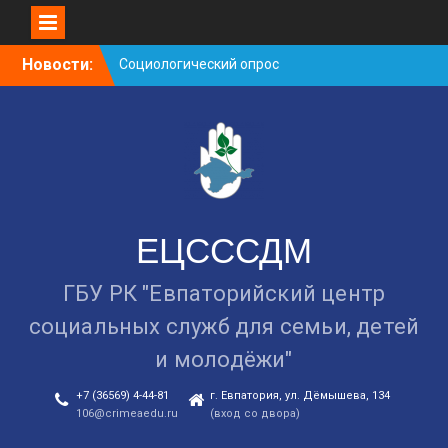
Skip
Новости:
Cоциологический опрос
to
граждан старше 55 лет по
content
вопросам занятости
Уличная акция
«Здоровью — ДА!
Наркотикам — НЕТ!»
Занятие в рамках школы
молодожёнов прошло в
Евпатории
ЕЦСССДМ
ГБУ РК "Евпаторийский центр
социальных служб для семьи, детей
и молодёжи"
+7 (36569) 4-44-81
г. Евпатория, ул. Дёмышева, 134
106@crimeaedu.ru
(вход со двора)