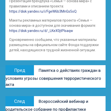
Презентация брендбука «Семья — основа мира» с
правилами и описанием проекта:
https://disk.yandex.ru/i/FgeW6b3MnGs5oQ
Макеты рекламных материалов проекта «Семья —
основа мира» в доступном для скачивания формате:
https://disk.yandex.ru/d/_LKeX0jtPlsaqw
Одновременно сообщаем, что указанные материалы
размещены на официальном сайте Фонда поддержки
детей, находящихся в трудной жизненной ситуации.
Навигация
Предыдущая
Пред
Памятка о действиях граждан в
по
запись:
условиях угрозы совершения террористического
записям
акта
Следующая
След
Всероссийский вебинар и
запись:
родительское собрание по профилактике