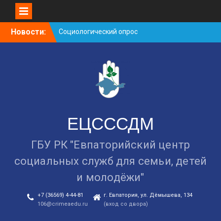
Skip
Новости:
Cоциологический опрос
to
граждан старше 55 лет по
content
вопросам занятости
Уличная акция
«Здоровью — ДА!
Наркотикам — НЕТ!»
Детские шалости с огнём
— опасная игра!
ЕЦСССДМ
ГБУ РК "Евпаторийский центр
социальных служб для семьи, детей
и молодёжи"
+7 (36569) 4-44-81
г. Евпатория, ул. Дёмышева, 134
106@crimeaedu.ru
(вход со двора)