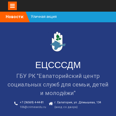
Уличная акция
«Здоровью — ДА!
Skip
Наркотикам — НЕТ!»
Новости:
to
Занятие в рамках школы
content
молодожёнов прошло в
Евпатории
Cоциологический опрос
граждан старше 55 лет по
вопросам занятости
ЕЦСССДМ
ГБУ РК "Евпаторийский центр
социальных служб для семьи, детей
и молодёжи"
+7 (36569) 4-44-81
г. Евпатория, ул. Дёмышева, 134
106@crimeaedu.ru
(вход со двора)