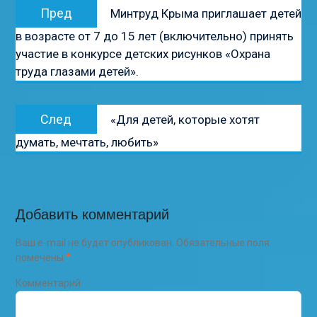
Предыдущая
Пред
Минтруд Крыма приглашает детей
по
запись:
в возрасте от 7 до 15 лет (включительно) принять
записям
участие в конкурсе детских рисунков «Охрана
труда глазами детей».
Следующая
След
«Для детей, которые хотят
запись:
думать, мечтать, любить»
Добавить комментарий
Ваш e-mail не будет опубликован.
Обязательные поля
помечены
*
Комментарий