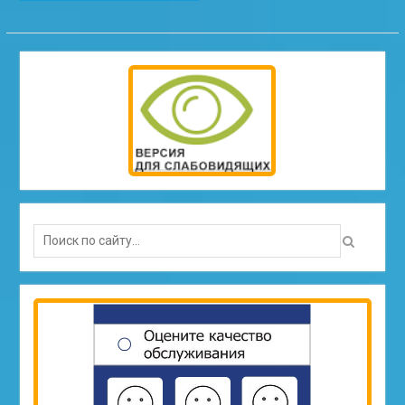
Search
for: