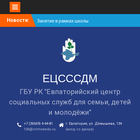
Skip
Новости:
Занятие в рамках школы
to
молодожёнов прошло в
content
Евпатории
Cоциологический опрос
граждан старше 55 лет по
вопросам занятости
Уличная акция
«Здоровью — ДА!
Наркотикам — НЕТ!»
ЕЦСССДМ
ГБУ РК "Евпаторийский центр
социальных служб для семьи, детей
и молодёжи"
+7 (36569) 4-44-81
г. Евпатория, ул. Дёмышева, 134
106@crimeaedu.ru
(вход со двора)