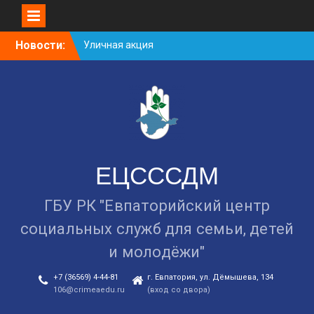
Уличная акция
«Здоровью — ДА!
Skip
Новости:
Наркотикам — НЕТ!»
to
Занятие в рамках школы
content
молодожёнов прошло в
Евпатории
Cоциологический опрос
граждан старше 55 лет по
вопросам занятости
ЕЦСССДМ
ГБУ РК "Евпаторийский центр
социальных служб для семьи, детей
и молодёжи"
+7 (36569) 4-44-81
г. Евпатория, ул. Дёмышева, 134
106@crimeaedu.ru
(вход со двора)