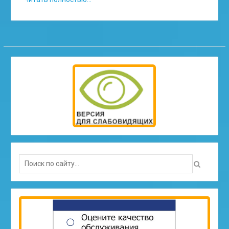
Search
for: