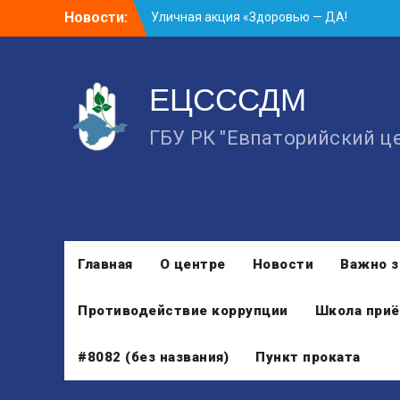
Skip
Новости:
Уличная акция «Здоровью — ДА!
to
Наркотикам — НЕТ!»
content
Занятие в рамках школы молодожёнов
прошло в Евпатории
ЕЦСССДМ
Cоциологический опрос граждан
старше 55 лет по вопросам занятости
ГБУ РК "Евпаторийский ц
Главная
О центре
Новости
Важно з
Противодействие коррупции
Школа приё
#8082 (без названия)
Пункт проката