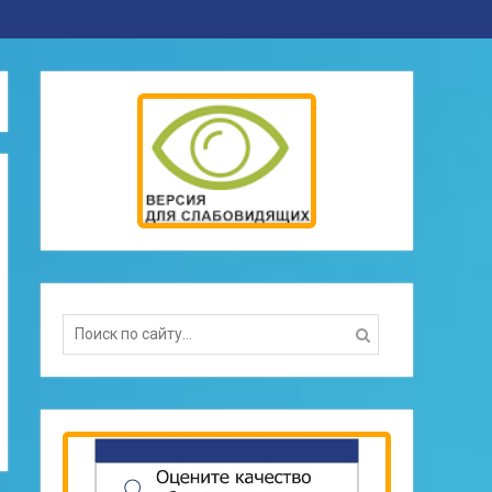
Search
for: