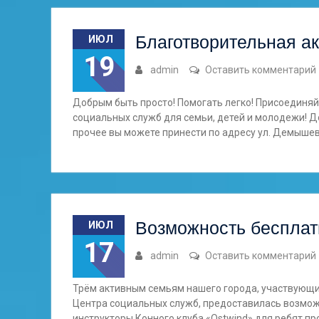
Благотворительная ак
ИЮЛ
19
admin
Оставить комментарий
Добрым быть просто! Помогать легко! Присоединяй
социальных служб для семьи, детей и молодежи! Д
прочее вы можете принести по адресу ул. Демышева
Возможность бесплат
ИЮЛ
17
admin
Оставить комментарий
Трём активным семьям нашего города, участвующи
Центра социальных служб, предоставилась возмож
инструкторы Конного клуба «Ostwind» для ребят п