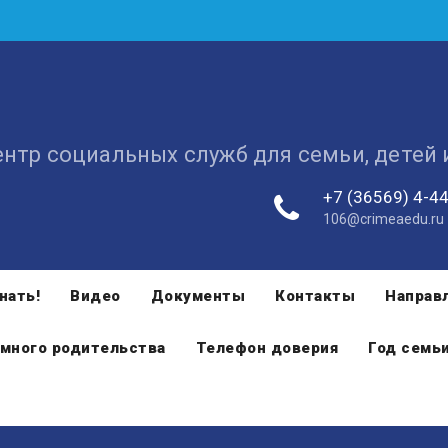
ентр социальных служб для семьи, детей
+7 (36569) 4-4
106@crimeaedu.ru
нать!
Видео
Документы
Контакты
Направ
много родительства
Телефон доверия
Год семь