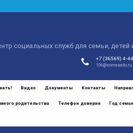
ентр социальных служб для семьи, детей
+7 (36569) 4-4
106@crimeaedu.ru
нать!
Видео
Документы
Контакты
Направ
много родительства
Телефон доверия
Год семь