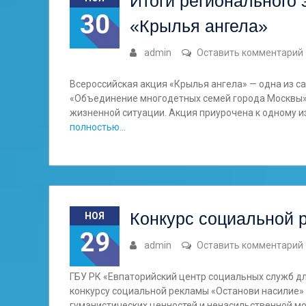
Итоги регионального 
30
«Крылья ангела»
admin
Оставить комментарий
Всероссийская акция «Крылья ангела» — одна из 
«Объединение многодетных семей города Москвы»
жизненной ситуации. Акция приурочена к одному и
полностью…
Конкурс социальной 
НОЯ
29
admin
Оставить комментарий
ГБУ РК «Евпаторийский центр социальных служб дл
конкурсу социальной рекламы «Останови насилие»
гуманистических ценностей и ненасильственной м