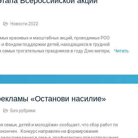
этапа Всероссийской акции
Новости 2022
самых красивых и масштабных акций, проводимых РОО
 и Фондом поддержки детей, находящихся в трудной
з самых трогательных праздников в году Дню матери,
Читать
рекламы «Останови насилие»
Без рубрики
я семьи, детей и молодёжи» сообщает, что сбор работ по
 окончен. Конкурс направлен на формирование
одели поведения в семье, профилактику предотвращения