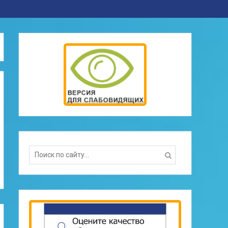
Search
for: