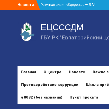
Skip
Новости:
Уличная акция «Здоровью — ДА!
to
Наркотикам — НЕТ!»
content
Занятие в рамках школы молодожёнов
прошло в Евпатории
ЕЦСССДМ
Cоциологический опрос граждан
старше 55 лет по вопросам занятости
ГБУ РК "Евпаторийский ц
Главная
О центре
Новости
Важно з
Противодействие коррупции
Школа приё
#8082 (без названия)
Пункт проката