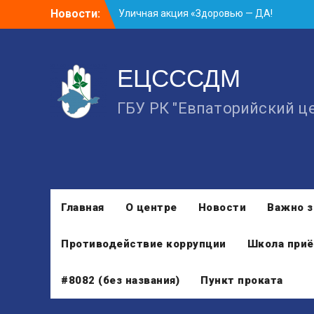
Skip
Новости:
Уличная акция «Здоровью — ДА!
to
Наркотикам — НЕТ!»
content
Занятие в рамках школы молодожёнов
прошло в Евпатории
ЕЦСССДМ
Cоциологический опрос граждан
старше 55 лет по вопросам занятости
ГБУ РК "Евпаторийский ц
Главная
О центре
Новости
Важно з
Противодействие коррупции
Школа приё
#8082 (без названия)
Пункт проката