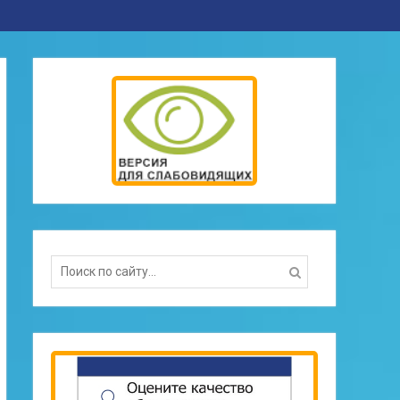
Search
for: