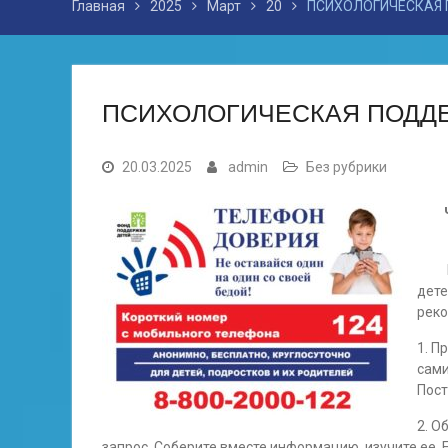
Главная
2025
Март
20
ПСИХОЛОГИЧЕСКАЯ 
ПСИХОЛОГИЧЕСКАЯ ПОДДЕ
20.03.2025
admin
Без рубрики
Пон
дете
рек
1. П
сами
Пост
2. О
запрос. Соберите вместе информацию, изучите ее. Е