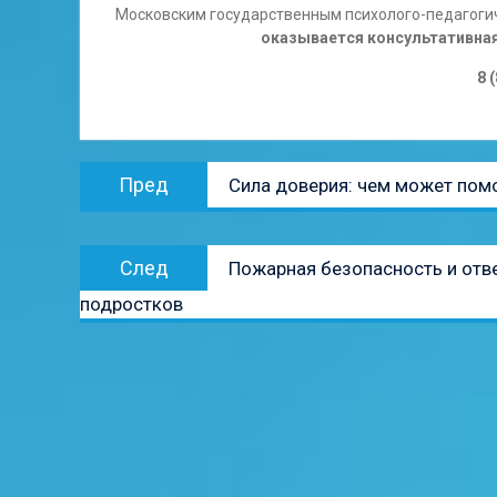
Московским государственным психолого-педагогич
оказывается консультативн
8 
Навигация
Предыдущая
Пред
Сила доверия: чем может пом
по
запись:
записям
Следующая
След
Пожарная безопасность и отв
запись:
подростков