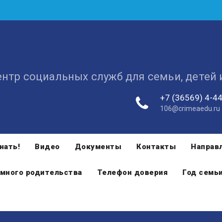
ентр социальных служб для семьи, детей
+7 (36569) 4-4
106@crimeaedu.ru
нать!
Видео
Документы
Контакты
Направ
много родительства
Телефон доверия
Год семь