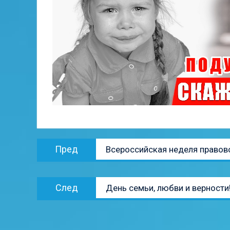
Навигация
Предыдущая
Пред
Всероссийская неделя правов
по
запись:
записям
Следующая
След
День семьи, любви и верности
запись: