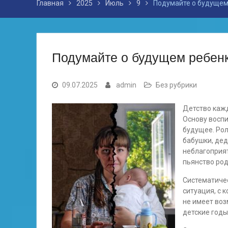
Главная
2025
Июль
9
Подумайте о будущем 
Подумайте о будущем ребенк
09.07.2025
admin
Без рубрики
Детство каж
Основу воспи
будущее. Ро
бабушки, дед
неблагоприя
пьянство род
Систематичес
ситуация, с 
не имеет воз
детские годы