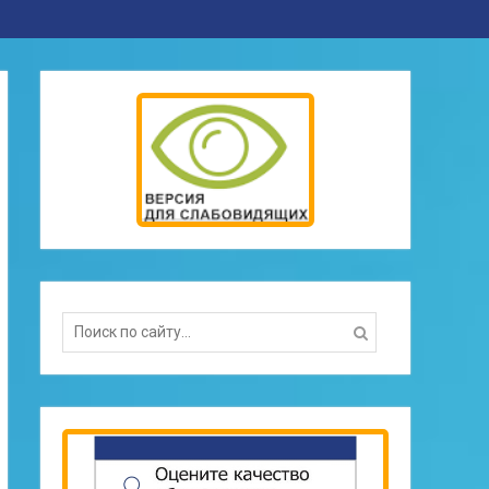
Search
for: