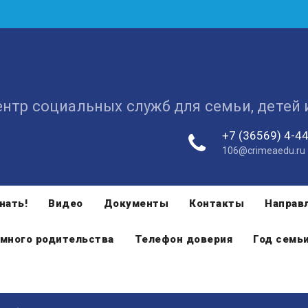
ентр социальных служб для семьи, детей
+7 (36569) 4-4
106@crimeaedu.ru
нать!
Видео
Документы
Контакты
Направ
много родительства
Телефон доверия
Год семь