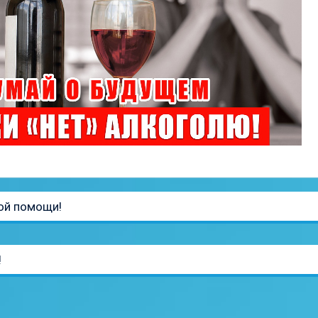
ой помощи!
!