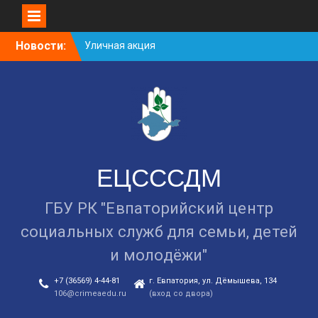
Уличная акция
«Здоровью — ДА!
Наркотикам — НЕТ!»
Skip
Новости:
Занятие в рамках школы
to
молодожёнов прошло в
content
Евпатории
Cоциологический опрос
граждан старше 55 лет по
вопросам занятости
ЕЦСССДМ
ГБУ РК "Евпаторийский центр
социальных служб для семьи, детей
и молодёжи"
+7 (36569) 4-44-81
г. Евпатория, ул. Дёмышева, 134
106@crimeaedu.ru
(вход со двора)