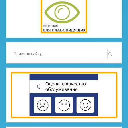
Search
for: