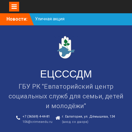
Уличная акция
Skip
Новости:
«Здоровью — ДА!
to
Наркотикам — НЕТ!»
content
Занятие в рамках школы
молодожёнов прошло в
Евпатории
Cоциологический опрос
граждан старше 55 лет по
вопросам занятости
ЕЦСССДМ
ГБУ РК "Евпаторийский центр
социальных служб для семьи, детей
и молодёжи"
+7 (36569) 4-44-81
г. Евпатория, ул. Дёмышева, 134
106@crimeaedu.ru
(вход со двора)