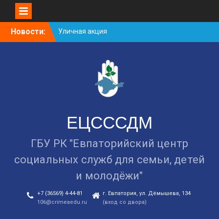
Уличная акция
Skip
«Здоровью — ДА!
Новости:
to
Наркотикам — НЕТ!»
content
Занятие в рамках школы
молодожёнов прошло в
Евпатории
Cоциологический опрос
граждан старше 55 лет по
вопросам занятости
ЕЦСССДМ
ГБУ РК "Евпаторийский центр
социальных служб для семьи, детей
и молодёжи"
+7 (36569) 4-44-81
г. Евпатория, ул. Дёмышева, 134
106@crimeaedu.ru
(вход со двора)