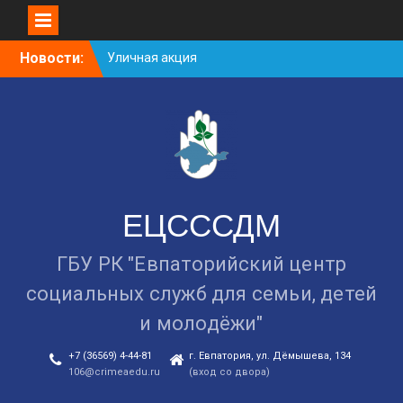
Skip
Новости:
Уличная акция
to
«Здоровью — ДА!
content
Наркотикам — НЕТ!»
Занятие в рамках школы
молодожёнов прошло в
Евпатории
Cоциологический опрос
граждан старше 55 лет по
вопросам занятости
ЕЦСССДМ
ГБУ РК "Евпаторийский центр
социальных служб для семьи, детей
и молодёжи"
+7 (36569) 4-44-81
г. Евпатория, ул. Дёмышева, 134
106@crimeaedu.ru
(вход со двора)