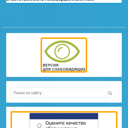
Search
for: