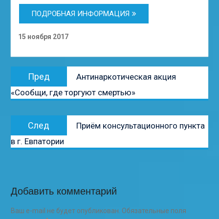
ПОДРОБНАЯ ИНФОРМАЦИЯ
15 ноября 2017
Навигация
Предыдущая
Пред
Антинаркотическая акция
по
запись:
«Сообщи, где торгуют смертью»
записям
Следующая
След
Приём консультационного пункта
запись:
в г. Евпатории
Добавить комментарий
Ваш e-mail не будет опубликован.
Обязательные поля