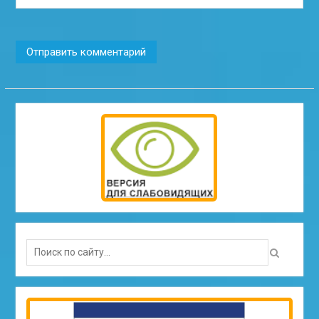
Search
for: