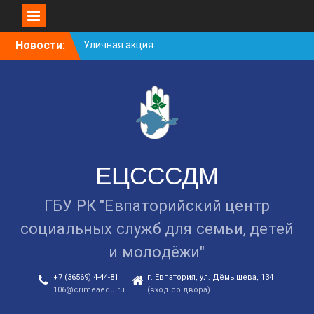
Skip
Новости:
Уличная акция
to
«Здоровью — ДА!
content
Наркотикам — НЕТ!»
Занятие в рамках школы
молодожёнов прошло в
Евпатории
Cоциологический опрос
граждан старше 55 лет по
вопросам занятости
ЕЦСССДМ
ГБУ РК "Евпаторийский центр
социальных служб для семьи, детей
и молодёжи"
+7 (36569) 4-44-81
г. Евпатория, ул. Дёмышева, 134
106@crimeaedu.ru
(вход со двора)