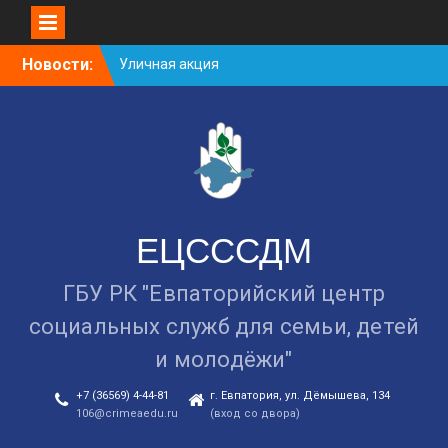
Уличная акция
«Здоровью — ДА!
Skip
Новости:
Наркотикам — НЕТ!»
to
Занятие в рамках школы
content
молодожёнов прошло в
Евпатории
Cоциологический опрос
граждан старше 55 лет по
вопросам занятости
ЕЦСССДМ
ГБУ РК "Евпаторийский центр
социальных служб для семьи, детей
и молодёжи"
+7 (36569) 4-44-81
г. Евпатория, ул. Дёмышева, 134
106@crimeaedu.ru
(вход со двора)