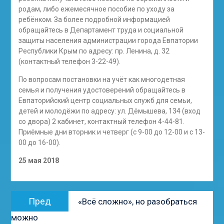
родам, либо ежемесячное пособие по уходу за
ребёнком. За более подробной информацией
обращайтесь в Департамент труда и социальной
защиты населения администрации города Евпатории
Республики Крым по адресу: пр. Ленина, д. 32
(контактный телефон 3-22-49).
По вопросам постановки на учёт как многодетная
семья и получения удостоверений обращайтесь в
Евпаторийский центр социальных служб для семьи,
детей и молодёжи по адресу: ул. Дёмышева, 134 (вход
со двора) 2 кабинет, контактный телефон 4-44-81.
Приёмные дни вторник и четверг (с 9-00 до 12-00 и с 13-
00 до 16-00).
25 мая 2018
Навигация
Предыдущая
Пред
«Всё сложно», но разобраться
по
запись:
можно
записям