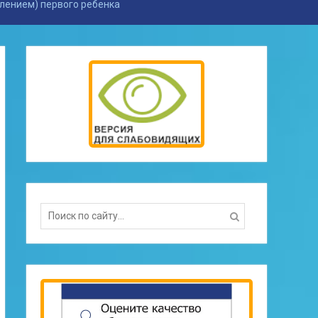
лением) первого ребенка
Search
for: