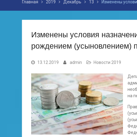
Главная
2019
Декабрь
13
Изменены услови
Изменены условия назначени
рождением (усыновлением) п
13.12.2019
admin
Новости 2019
Депа
адми
необ
на п
Прав
(усы
(усы
Феде
Феде