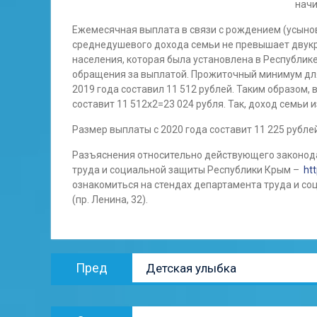
начи
Ежемесячная выплата в связи с рождением (усыно
среднедушевого дохода семьи не превышает двук
населения, которая была установлена в Республик
обращения за выплатой. Прожиточный минимум для
2019 года составил 11 512 рублей. Таким образом,
составит 11 512х2=23 024 рубля. Так, доход семьи 
Размер выплаты с 2020 года составит 11 225 рублей
Разъяснения относительно действующего законод
труда и социальной защиты Республики Крым –
htt
ознакомиться на стендах департамента труда и с
(пр. Ленина, 32).
Навигация
Предыдущая
Пред
Детская улыбка
по
запись:
записям
Следующая