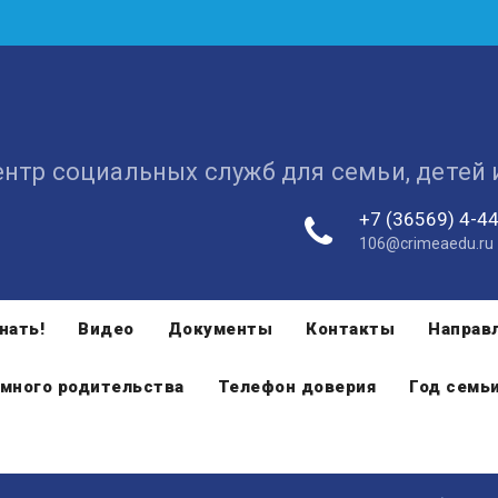
ентр социальных служб для семьи, детей
+7 (36569) 4-4
106@crimeaedu.ru
нать!
Видео
Документы
Контакты
Направ
много родительства
Телефон доверия
Год семь