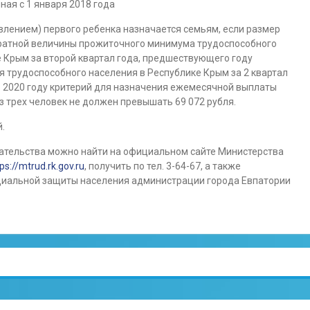
ная с 1 января 2018 года
влением) первого ребенка назначается семьям, если размер
ратной величины прожиточного минимума трудоспособного
е Крым за второй квартал года, предшествующего году
 трудоспособного населения в Республике Крым за 2 квартал
 в 2020 году критерий для назначения ежемесячной выплаты
из трех человек не должен превышать 69 072 рубля.
.
ательства можно найти на официальном сайте Министерства
ps://mtrud.rk.gov.ru
, получить по тел. 3-64-67, а также
оциальной защиты населения администрации города Евпатории