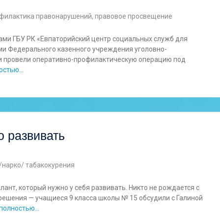
филактика правонарушений, правовое просвещение
тами ГБУ РК «Евпаторийский центр социальных служб для
ами Федерального казенного учреждения уголовно-
ии провели оперативно-профилактическую операцию под
ностью…
о развивать
/нарко/ табакокурения
ант, который нужно у себя развивать. Никто не рождается с
решения — учащиеся 9 класса школы № 15 обсудили с Галиной
 полностью…