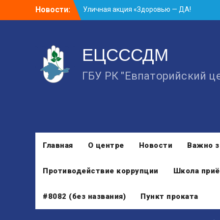
Skip
Новости:
Уличная акция «Здоровью — ДА!
to
Наркотикам — НЕТ!»
content
Занятие в рамках школы молодожёнов
прошло в Евпатории
ЕЦСССДМ
Cоциологический опрос граждан
старше 55 лет по вопросам занятости
ГБУ РК "Евпаторийский ц
Главная
О центре
Новости
Важно з
Противодействие коррупции
Школа приё
#8082 (без названия)
Пункт проката