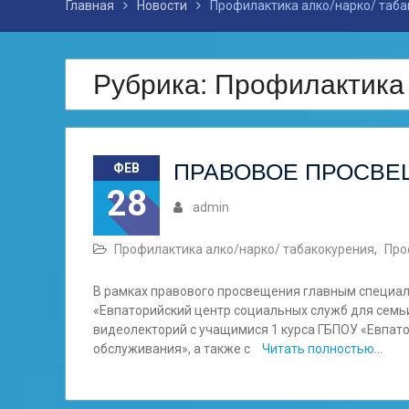
Главная
Новости
Профилактика алко/нарко/ таба
Рубрика: Профилактика 
ПРАВОВОЕ ПРОСВЕ
ФЕВ
28
admin
Профилактика алко/нарко/ табакокурения
,
Про
В рамках правового просвещения главным специал
«Евпаторийский центр социальных служб для сем
видеолекторий с учащимися 1 курса ГБПОУ «Евпато
обслуживания», а также с
Читать полностью…