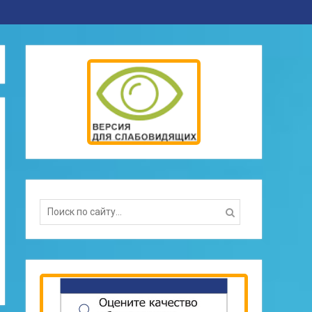
Search
for: