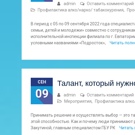
admin
Оставить комментарий
Профилактика алко/нарко/ табакокурения
,
Про
В период с 05 по 09 сентября 2022 года специалис
семьи, детей и молодежи» совместно с сотрудник
исполнительной инспекции филиала по г. Евпатор
условными названиями «Подросток»,
Читать пол
Талант, который нужн
СЕН
09
admin
Оставить комментарий
Мероприятия
,
Профилактика алко
Принимать решение и осуществлять выбор — это тал
этой способностью. Как и почему люди принимают 
Закутиной, главным специалистом ГБУ РК
Читать