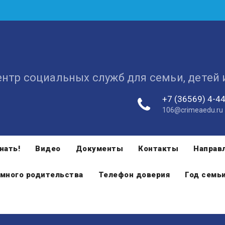
ентр социальных служб для семьи, детей
+7 (36569) 4-4
106@crimeaedu.ru
нать!
Видео
Документы
Контакты
Направ
много родительства
Телефон доверия
Год семь